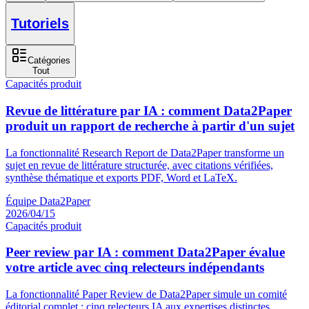
Tutoriels
Catégories
Tout
Capacités produit
Revue de littérature par IA : comment Data2Paper
produit un rapport de recherche à partir d'un sujet
La fonctionnalité Research Report de Data2Paper transforme un
sujet en revue de littérature structurée, avec citations vérifiées,
synthèse thématique et exports PDF, Word et LaTeX.
Équipe Data2Paper
2026/04/15
Capacités produit
Peer review par IA : comment Data2Paper évalue
votre article avec cinq relecteurs indépendants
La fonctionnalité Paper Review de Data2Paper simule un comité
éditorial complet : cinq relecteurs IA aux expertises distinctes,