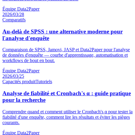
Équipe Data2Paper
2026/03/28
Comparatifs
Au-delà de SPSS : une alternative moderne pour
l'analyse d'enquête
Comparaison de SPSS, Jamovi, JASP et Data2Paper pour l'analyse
de données d'enquête — courbe d'apprentissage, automatisation et
workflows de bout en bout.
Équipe Data2Paper
2026/03/25
Capacités produit
Tutoriels
Analyse de fiabilité et Cronbach's α : guide pratique
pour la recherche
Comprendre quand et comment utiliser le Cronbach's α pour tester la
fiabilité d'une enquête, comment lire les résultats et éviter les pièges
courants.
Équipe Data2Paper